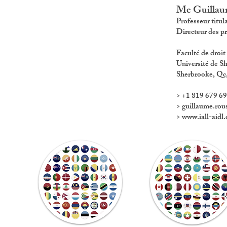
Me Guillau
Professeur titul
Directeur des pr
Faculté de droi
​Université de 
Sherbrooke, Qc
> +1 819 679 6
> guillaume.ro
> www.iall-aidl.